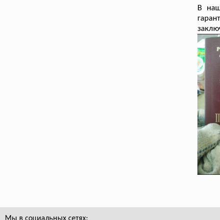
В на
гаран
заклю
Мы в социальных сетях: