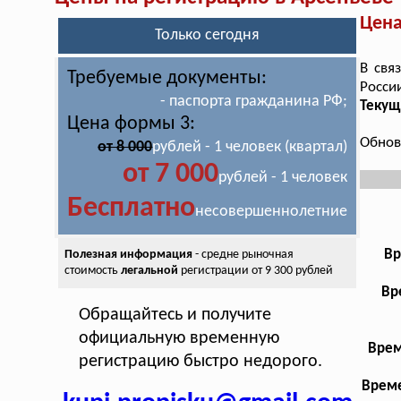
Цена
Только сегодня
В свя
Требуемые документы:
Росси
- паспорта гражданина РФ;
Текущ
Цена формы 3:
Обнов
от 8 000
рублей - 1 человек (квартал)
от 7 000
рублей - 1 человек
Бесплатно
несовершеннолетние
Вр
Полезная информация
- средне рыночная
стоимость
легальной
регистрации от 9 300 рублей
Вр
Обращайтесь и получите
официальную временную
Врем
регистрацию быстро недорого.
Време