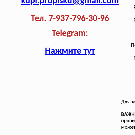
kupi.propisku@gmail.com
Тел. 7-937-796-30-96
Telegram:
П
Нажмите тут
Для з
ВАЖНО
пропи
может